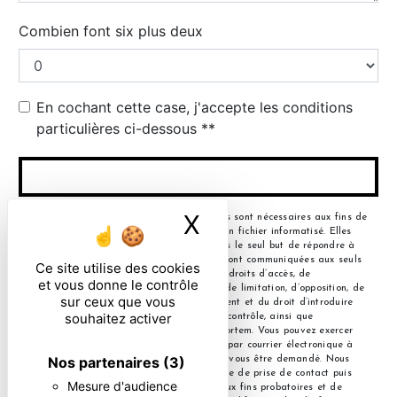
Combien font six plus deux
En cochant cette case, j'accepte les conditions
particulières ci-dessous **
ENVOYER
X
Masquer le ban
** Les données personnelles communiquées sont nécessaires aux fins de
vous contacter et sont enregistrées dans un fichier informatisé. Elles
sont destinées à et ses sous-traitants dans le seul but de répondre à
votre message. Les données collectées seront communiquées aux seuls
Ce site utilise des cookies
destinataires suivants: . Vous disposez de droits d’accès, de
et vous donne le contrôle
rectification, d’effacement, de portabilité, de limitation, d’opposition, de
sur ceux que vous
retrait de votre consentement à tout moment et du droit d’introduire
souhaitez activer
une réclamation auprès d’une autorité de contrôle, ainsi que
d’organiser le sort de vos données post-mortem. Vous pouvez exercer
ces droits par voie postale à l'adresse ou par courrier électronique à
Nos partenaires
(3)
l'adresse . Un justificatif d'identité pourra vous être demandé. Nous
conservons vos données pendant la période de prise de contact puis
Mesure d'audience
pendant la durée de prescription légale aux fins probatoires et de