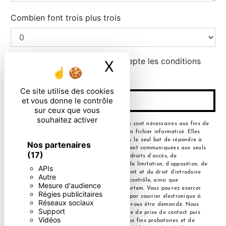
Combien font trois plus trois
En cochant cette case, j'accepte les conditions
X
Masquer le ban
particulières ci-dessous **
Ce site utilise des cookies
et vous donne le contrôle
ENVOYER
sur ceux que vous
souhaitez activer
** Les données personnelles communiquées sont nécessaires aux fins de
vous contacter et sont enregistrées dans un fichier informatisé. Elles
sont destinées à et ses sous-traitants dans le seul but de répondre à
Nos partenaires
votre message. Les données collectées seront communiquées aux seuls
(17)
destinataires suivants: . Vous disposez de droits d’accès, de
rectification, d’effacement, de portabilité, de limitation, d’opposition, de
APIs
retrait de votre consentement à tout moment et du droit d’introduire
Autre
une réclamation auprès d’une autorité de contrôle, ainsi que
Mesure d'audience
d’organiser le sort de vos données post-mortem. Vous pouvez exercer
Régies publicitaires
ces droits par voie postale à l'adresse ou par courrier électronique à
Réseaux sociaux
l'adresse . Un justificatif d'identité pourra vous être demandé. Nous
Support
conservons vos données pendant la période de prise de contact puis
Vidéos
pendant la durée de prescription légale aux fins probatoires et de