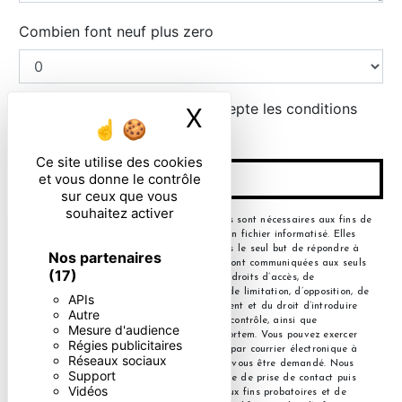
Combien font neuf plus zero
En cochant cette case, j'accepte les conditions
X
Masquer le ban
particulières ci-dessous **
Ce site utilise des cookies
et vous donne le contrôle
ENVOYER
sur ceux que vous
souhaitez activer
** Les données personnelles communiquées sont nécessaires aux fins de
vous contacter et sont enregistrées dans un fichier informatisé. Elles
sont destinées à et ses sous-traitants dans le seul but de répondre à
Nos partenaires
votre message. Les données collectées seront communiquées aux seuls
(17)
destinataires suivants: . Vous disposez de droits d’accès, de
rectification, d’effacement, de portabilité, de limitation, d’opposition, de
APIs
retrait de votre consentement à tout moment et du droit d’introduire
Autre
une réclamation auprès d’une autorité de contrôle, ainsi que
Mesure d'audience
d’organiser le sort de vos données post-mortem. Vous pouvez exercer
Régies publicitaires
ces droits par voie postale à l'adresse ou par courrier électronique à
Réseaux sociaux
l'adresse . Un justificatif d'identité pourra vous être demandé. Nous
Support
conservons vos données pendant la période de prise de contact puis
Vidéos
pendant la durée de prescription légale aux fins probatoires et de